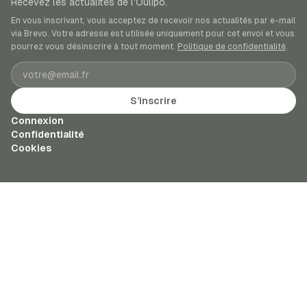
Recevez les actualités de l’Oulipo.
En vous inscrivant, vous acceptez de recevoir nos actualités par e-mail
via Brevo. Votre adresse est utilisée uniquement pour cet envoi et vous
pourrez vous désinscrire à tout moment.
Politique de confidentialité
.
Adresse e-mail
S’inscrire
Connexion
Confidentialité
Cookies