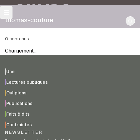
OULIPO
thomas-couture
0
contenus
Chargement…
Une
Lectures publiques
Oulipiens
Publications
Faits & dits
Contraintes
NEWSLETTER