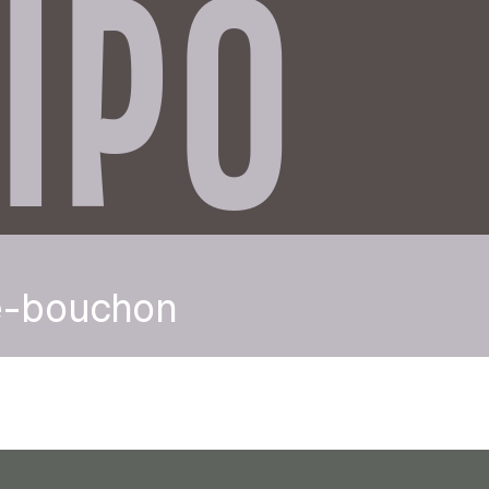
IPO
re-bouchon