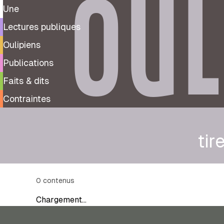
OUL
Une
Lectures publiques
Oulipiens
Publications
Faits & dits
Contraintes
ti
0
contenus
Chargement…