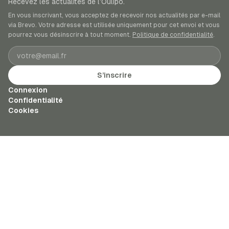
Recevez les actualités de l’Oulipo.
En vous inscrivant, vous acceptez de recevoir nos actualités par e-mail
via Brevo. Votre adresse est utilisée uniquement pour cet envoi et vous
pourrez vous désinscrire à tout moment.
Politique de confidentialité
.
Adresse e-mail
S’inscrire
Connexion
Confidentialité
Cookies