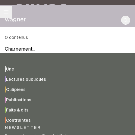
OULIPO
wagner
0
contenus
Chargement…
Une
Lectures publiques
Oulipiens
Publications
Faits & dits
Contraintes
NEWSLETTER