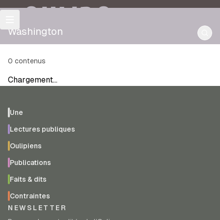
OULIPO
Washington
0
contenus
Chargement…
Une
Lectures publiques
Oulipiens
Publications
Faits & dits
Contraintes
NEWSLETTER