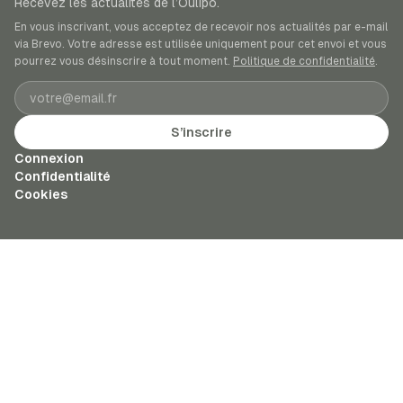
Recevez les actualités de l’Oulipo.
En vous inscrivant, vous acceptez de recevoir nos actualités par e-mail
via Brevo. Votre adresse est utilisée uniquement pour cet envoi et vous
pourrez vous désinscrire à tout moment.
Politique de confidentialité
.
Adresse e-mail
S’inscrire
Connexion
Confidentialité
Cookies