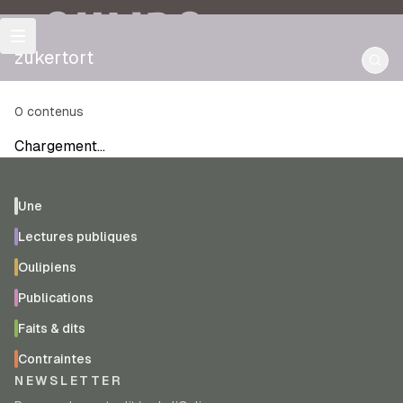
OULIPO
zukertort
0
contenus
Chargement…
Une
Lectures publiques
Oulipiens
Publications
Faits & dits
Contraintes
NEWSLETTER