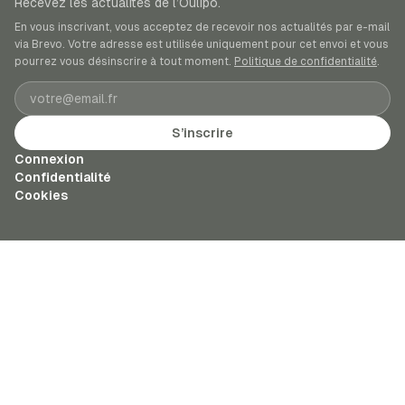
Recevez les actualités de l’Oulipo.
En vous inscrivant, vous acceptez de recevoir nos actualités par e-mail
via Brevo. Votre adresse est utilisée uniquement pour cet envoi et vous
pourrez vous désinscrire à tout moment.
Politique de confidentialité
.
Adresse e-mail
S’inscrire
Connexion
Confidentialité
Cookies