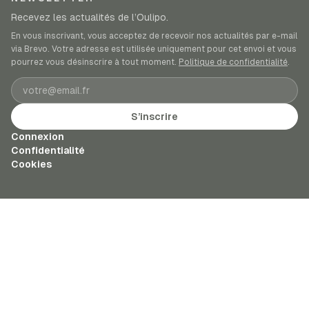
Recevez les actualités de l’Oulipo.
En vous inscrivant, vous acceptez de recevoir nos actualités par e-mail
via Brevo. Votre adresse est utilisée uniquement pour cet envoi et vous
pourrez vous désinscrire à tout moment.
Politique de confidentialité
.
Adresse e-mail
S’inscrire
Connexion
Confidentialité
Cookies