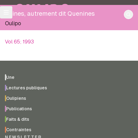
OULIPO
N-ines, autrement dit Quenines
Oulipo
Vol 65; 1993
Une
Lectures publiques
Oulipiens
Publications
Faits & dits
Contraintes
NEWSLETTER