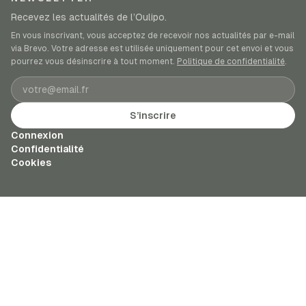
Recevez les actualités de l’Oulipo.
En vous inscrivant, vous acceptez de recevoir nos actualités par e-mail
via Brevo. Votre adresse est utilisée uniquement pour cet envoi et vous
pourrez vous désinscrire à tout moment.
Politique de confidentialité
.
Adresse e-mail
S’inscrire
Connexion
Confidentialité
Cookies