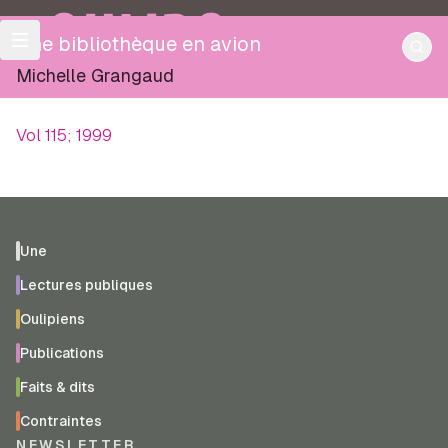
OULIPO
Une bibliothèque en avion
Michelle Grangaud
Vol 115; 1999
Une
Lectures publiques
Oulipiens
Publications
Faits & dits
Contraintes
NEWSLETTER