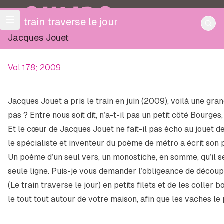
OULIPO
Un train traverse le jour
Jacques Jouet
Vol 178; 2009
Jacques Jouet a pris le train en juin (2009), voilà une gra
pas ? Entre nous soit dit, n’a-t-il pas un petit côté Bourge
Et le cœur de Jacques Jouet ne fait-il pas écho au jouet 
le spécialiste et inventeur du
poème de métro
a écrit son
Un poème d’un seul vers, un monostiche, en somme, qu’il se
seule ligne. Puis-je vous demander l’obligeance de décou
(
Le train traverse le jour
) en petits filets et de les coller b
le tout tout autour de votre maison, afin que les vaches le 