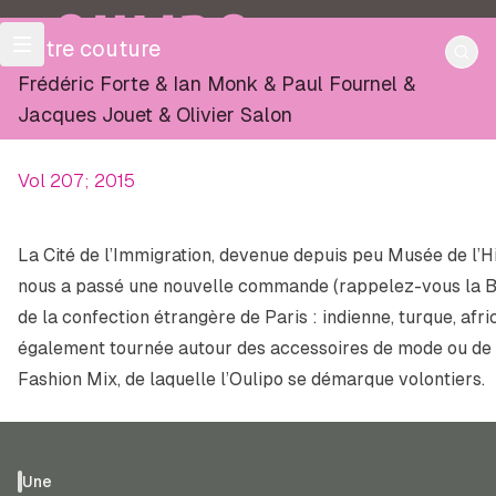
OULIPO
Autre couture
Frédéric Forte
&
Ian Monk
&
Paul Fournel
&
Jacques Jouet
&
Olivier Salon
Vol 207; 2015
La Cité de l’Immigration, devenue depuis peu Musée de l’Hi
nous a passé une nouvelle commande (rappelez-vous la B
de la confection étrangère de Paris : indienne, turque, afr
également tournée autour des accessoires de mode ou de l
Fashion Mix, de laquelle l’Oulipo se démarque volontiers.
Une