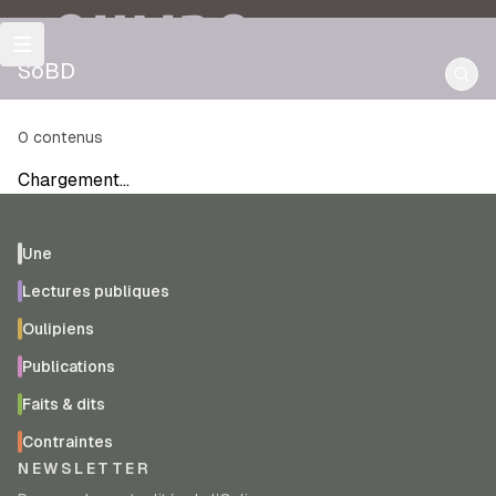
OULIPO
SoBD
0
contenus
Chargement…
Une
Lectures publiques
Oulipiens
Publications
Faits & dits
Contraintes
NEWSLETTER