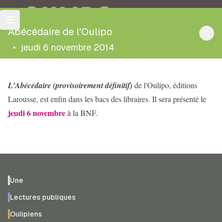
OULIPO
Abécédaire de l'Oulipo
•
jeudi 6 novembre 2014
L'Abécédaire (provisoirement définitif)
de l'Oulipo, éditions
Larousse, est enfin dans les bacs des libraires. Il sera présenté le
jeudi 6 novembre
à la BNF.
Une
Lectures publiques
Oulipiens