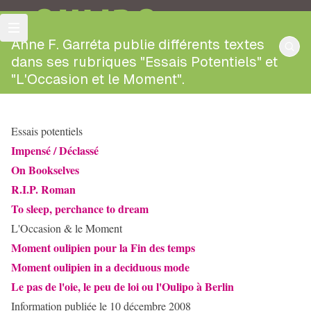
OULIPO
Anne F. Garréta publie différents textes
dans ses rubriques "Essais Potentiels" et
"L'Occasion et le Moment".
Essais potentiels
Impensé / Déclassé
On Bookselves
R.I.P. Roman
To sleep, perchance to dream
L'Occasion & le Moment
Moment oulipien pour la Fin des temps
Moment oulipien in a deciduous mode
Le pas de l'oie, le peu de loi ou l'Oulipo à Berlin
Information publiée le 10 décembre 2008