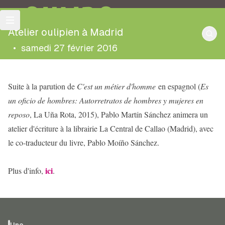
OULIPO
Atelier oulipien à Madrid
•
samedi 27 février 2016
Suite à la parution de
C'est un métier d'homme
en espagnol (
Es
un oficio de hombres: Autorretratos de hombres y mujeres en
reposo
, La Uña Rota, 2015), Pablo Martín Sánchez animera un
atelier d'écriture à la librairie La Central de Callao (Madrid), avec
le co-traducteur du livre, Pablo Moíño Sánchez.
ici
Plus d'info,
.