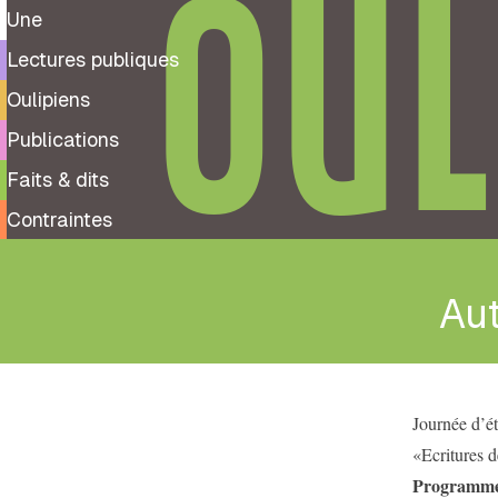
OUL
Une
Lectures publiques
Oulipiens
Publications
Faits & dits
Contraintes
Au
Journée d’é
«Ecritures 
Programm