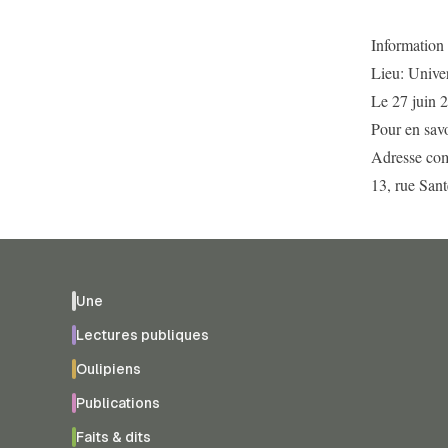
Information 
Lieu: Univer
Le 27 juin 
Pour en savo
Adresse com
13, rue San
Une
Lectures publiques
Oulipiens
Publications
Faits & dits