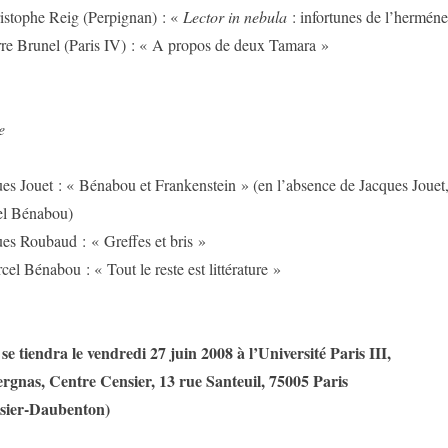
istophe Reig (Perpignan) : «
Lector in nebula
: infortunes de l’herméne
rre Brunel (Paris IV) : « A propos de deux Tamara »
e
s Jouet : « Bénabou et Frankenstein » (en l’absence de Jacques Jouet, 
el Bénabou)
es Roubaud : « Greffes et bris »
el Bénabou : « Tout le reste est littérature »
se tiendra le vendredi 27 juin 2008 à l’Université Paris III,
ergnas, Centre Censier, 13 rue Santeuil, 75005 Paris
sier-Daubenton)