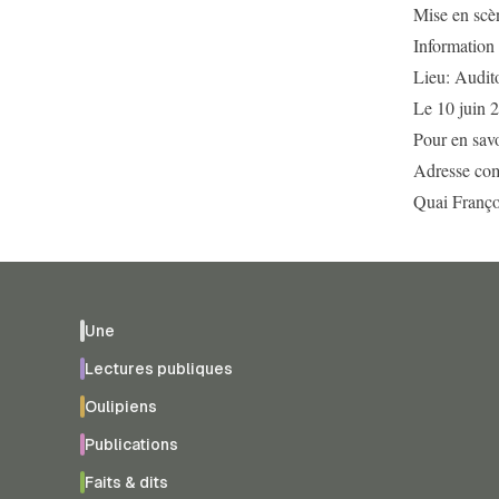
Mise en scèn
Information
Lieu: Audit
Le 10 juin 
Pour en savo
Adresse com
Quai Franço
Une
Lectures publiques
Oulipiens
Publications
Faits & dits