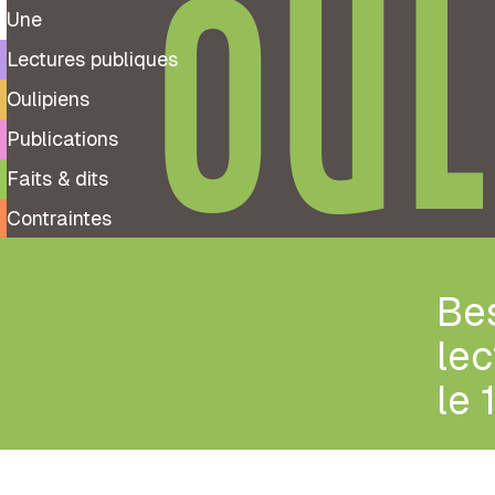
OUL
Une
Lectures publiques
Oulipiens
Publications
Faits & dits
Contraintes
Bes
lec
le 