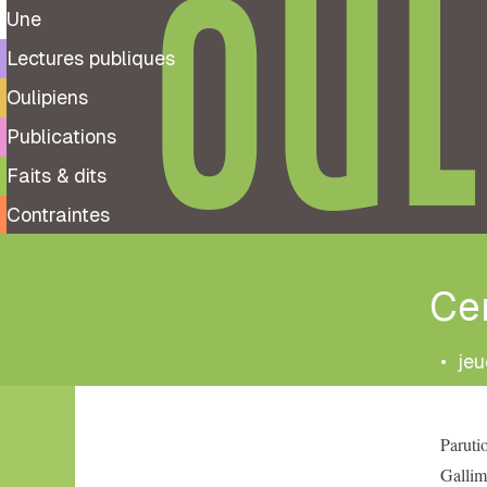
OUL
Une
Lectures publiques
Oulipiens
Publications
Faits & dits
Contraintes
Cen
•
jeu
Tags
Paruti
Cent
vingt
Gallim