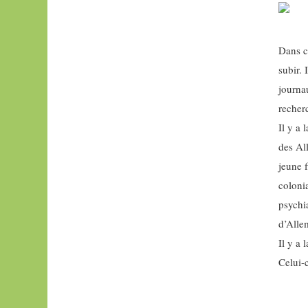
et
un
jours
Dans ce
subir. 
journa
recher
Il y a 
des Al
jeune 
coloni
psychi
d’All
Il y a 
Celui-