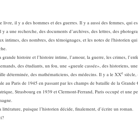
 livre, il y a des hommes et des guerres. Il y a aussi des femmes, qui es
Il y a une recherche, des documents d’archives, des lettres, des photogra
ux intimes, des nombres, des témoignages, et les notes de l'historien qu
che.
la grande histoire et l’histoire intime, l’amour, la guerre, les crimes, l’enfe
lemands, des étudiants, un fou, une «gueule cassée», des historiens, une
e
fille déterminée, des mathématiciens, des médecins. Il y a le XX
siècle, 
ale au Paris de 1945 en passant par les champs de bataille de la Grande 
atrique, Strasbourg en 1939 et Clermont-Ferrand, Paris occupé et une pet
emagne.
la littérature, puisque l’historien décide, finalement, d’écrire un roman.
ci?