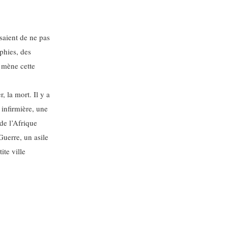
saient de ne pas
phies, des
i mène cette
r, la mort. Il y a
 infirmière, une
de l’Afrique
Guerre, un asile
ite ville