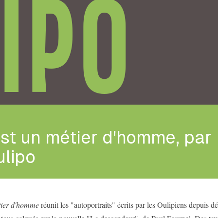
IPO
st un métier d'homme, par
ulipo
tier d'homme
réunit les "autoportraits" écrits par les Oulipiens depuis d