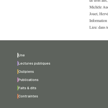
de trois ans
Michèle Aud
Jouet, Hervé
Information
Lieu: dans t
Une
Lectures publiques
Oulipiens
Publications
Faits & dits
Contraintes