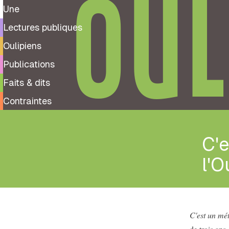
OUL
Une
Lectures publiques
Oulipiens
Publications
Faits & dits
Contraintes
C'e
l'O
C'est un mé