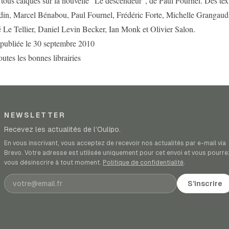
, tous calqués sur la nouvelle "Le descendeur", de Paul Fournel. Des tex
in, Marcel Bénabou, Paul Fournel, Frédéric Forte, Michelle Grangaud
 Le Tellier, Daniel Levin Becker, Ian Monk et Olivier Salon.
 publiée le 30 septembre 2010
outes les bonnes librairies
NEWSLETTER
Recevez les actualités de l’Oulipo.
En vous inscrivant, vous acceptez de recevoir nos actualités par e-mail via
Brevo. Votre adresse est utilisée uniquement pour cet envoi et vous pourre
vous désinscrire à tout moment.
Politique de confidentialité
.
Adresse e-mail
S’inscrire