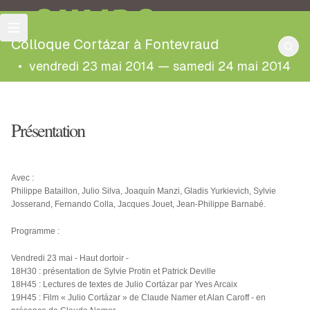
OULIPO
Colloque Cortázar à Fontevraud
•
vendredi 23 mai 2014 — samedi 24 mai 2014
Présentation
Avec :
Philippe Bataillon, Julio Silva, Joaquín Manzi, Gladis Yurkievich, Sylvie
Josserand, Fernando Colla, Jacques Jouet, Jean-Philippe Barnabé.
Programme :
Vendredi 23 mai - Haut dortoir -
18H30 : présentation de Sylvie Protin et Patrick Deville
18H45 : Lectures de textes de Julio Cortázar par Yves Arcaix
19H45 : Film « Julio Cortázar » de Claude Namer et Alan Caroff - en