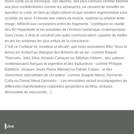
micro-conte ou la chronique. Ses œuvres, des plus connues comme Marelle
aux plus confidentielles comme les almanachs, ne cessent de remettre en
question le Livre, en tant qu’objet culturel et que solution ergonomique pour
accéder au sens. Il invente des ordres de lecture, repense la relation texte-
image, réfléchit aux connexions entre les fragments : il préfigure en réalité
très tôt l’hypertexte et les possibles de l’écriture numérique contemporaine.
Sans cesse, il rêve et construit une autre communication, capable de mettre
en jeu les schèmes les plus enfuis de la conscience.
C’est ce Cortázar-là, novateur et décalé, que nous souhaitons fêter. Nous le
ferons en invitant au dialogue des témoins de sa vie –comme Raquel
Thiercelin, Julio Silva, Arnaldo Calveyra ou Stéphan Hébert–, des auteurs
contemporains français et argentins et des traducteurs –comme Philippe
Bataillon, Jacques Jouet, Pierre Ménard ou Fabián Casas–, et des
chercheurs spécialistes de cet auteur –comme Joaquín Manzi, Fernando
Colla ou Daniel Mesa Gancedo– . Les rencontres seront accompagnées de
différentes manifestations culturelles (projections de films, lectures,
découverte de manuscrits…).
Une