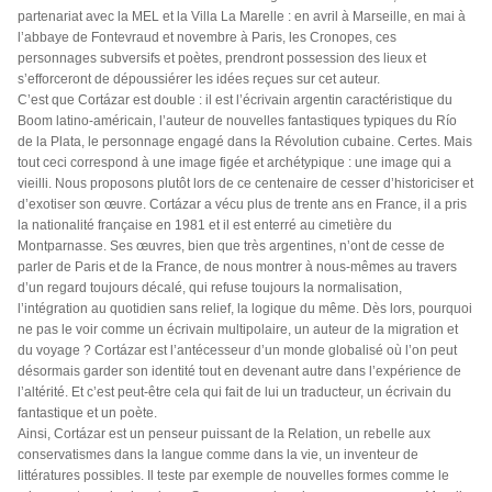
partenariat avec la MEL et la Villa La Marelle : en avril à Marseille, en mai à
l’abbaye de Fontevraud et novembre à Paris, les Cronopes, ces
personnages subversifs et poètes, prendront possession des lieux et
s’efforceront de dépoussiérer les idées reçues sur cet auteur.
C’est que Cortázar est double : il est l’écrivain argentin caractéristique du
Boom latino-américain, l’auteur de nouvelles fantastiques typiques du Río
de la Plata, le personnage engagé dans la Révolution cubaine. Certes. Mais
tout ceci correspond à une image figée et archétypique : une image qui a
vieilli. Nous proposons plutôt lors de ce centenaire de cesser d’historiciser et
d’exotiser son œuvre. Cortázar a vécu plus de trente ans en France, il a pris
la nationalité française en 1981 et il est enterré au cimetière du
Montparnasse. Ses œuvres, bien que très argentines, n’ont de cesse de
parler de Paris et de la France, de nous montrer à nous-mêmes au travers
d’un regard toujours décalé, qui refuse toujours la normalisation,
l’intégration au quotidien sans relief, la logique du même. Dès lors, pourquoi
ne pas le voir comme un écrivain multipolaire, un auteur de la migration et
du voyage ? Cortázar est l’antécesseur d’un monde globalisé où l’on peut
désormais garder son identité tout en devenant autre dans l’expérience de
l’altérité. Et c’est peut-être cela qui fait de lui un traducteur, un écrivain du
fantastique et un poète.
Ainsi, Cortázar est un penseur puissant de la Relation, un rebelle aux
conservatismes dans la langue comme dans la vie, un inventeur de
littératures possibles. Il teste par exemple de nouvelles formes comme le