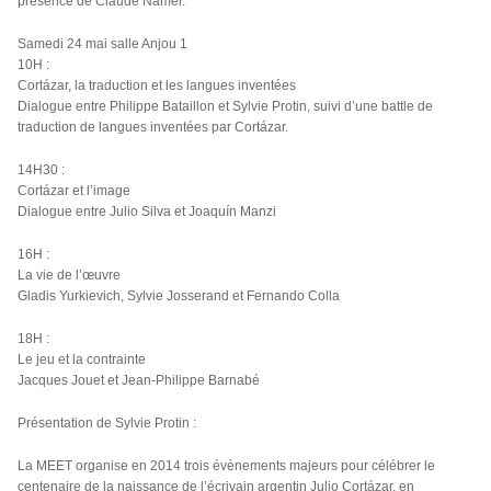
présence de Claude Namer.
Samedi 24 mai salle Anjou 1
10H :
Cortázar, la traduction et les langues inventées
Dialogue entre Philippe Bataillon et Sylvie Protin, suivi d’une battle de
traduction de langues inventées par Cortázar.
14H30 :
Cortázar et l’image
Dialogue entre Julio Silva et Joaquín Manzi
16H :
La vie de l’œuvre
Gladis Yurkievich, Sylvie Josserand et Fernando Colla
18H :
Le jeu et la contrainte
Jacques Jouet et Jean-Philippe Barnabé
Présentation de Sylvie Protin :
La MEET organise en 2014 trois évènements majeurs pour célébrer le
centenaire de la naissance de l’écrivain argentin Julio Cortázar, en