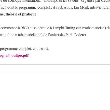
e du colloque international "L'Oulipo et les savoirs" organisé par Cécil
fner, dont le programme complet est ci-dessous, Ian Monk interviendra 
ne, théorie et pratique
.
 commence à 9h30 et se déroule à l'amphi Turing (un mathématicien) d
in (une mathématicienne) de l'université Paris-Diderot.
 programme complet, cliquer ici:
og_a4_oulipo.pdf