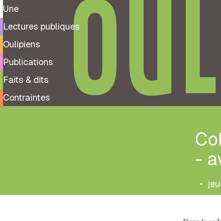
OUL
Une
Lectures publiques
Oulipiens
Publications
Faits & dits
Contraintes
Col
- 
•
jeu