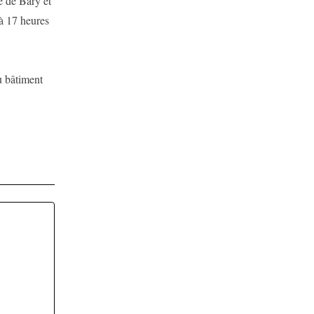
e de Bary et
à 17 heures
u bâtiment