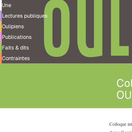
OUL
Une
Lectures publiques
Oulipiens
Publications
Faits & dits
Contraintes
Co
OU
Colloque int