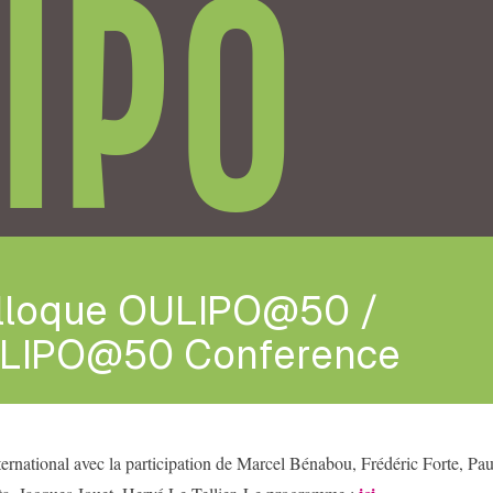
IPO
lloque OULIPO@50 /
LIPO@50 Conference
ernational avec la participation de Marcel Bénabou, Frédéric Forte, Pau