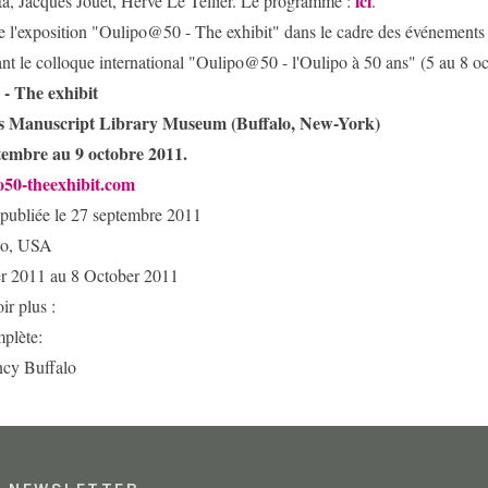
ici
a, Jacques Jouet, Hervé Le Tellier. Le programme :
.
e l'exposition "Oulipo@50 - The exhibit" dans le cadre des événements
t le colloque international "Oulipo@50 - l'Oulipo à 50 ans" (5 au 8 oc
- The exhibit
s Manuscript Library Museum (Buffalo, New-York)
tembre au 9 octobre 2011.
50-theexhibit.com
 publiée le 27 septembre 2011
lo, USA
r 2011 au 8 October 2011
ir plus :
plète:
cy Buffalo