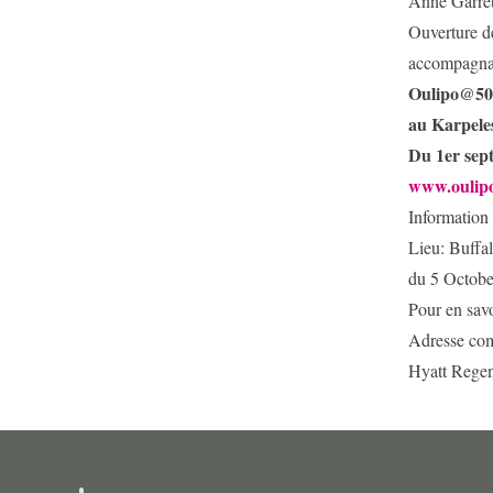
Anne Garrét
Ouverture d
accompagnan
Oulipo@50 
au Karpele
Du 1er sep
www.oulipo
Information
Lieu: Buffa
du 5 Octobe
Pour en savo
Adresse com
Hyatt Regen