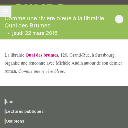
OULIPO
Comme une rivière bleue à la librairie
Quai des Brumes
•
jeudi 22 mars 2018
Quai des brumes
La librairie
, 120, Grand-Rue, à Strasbourg,
organise une rencontre avec Michèle Audin autour de son dernier
roman,
Comme une rivière bleue
.
Une
Lectures publiques
Oulipiens