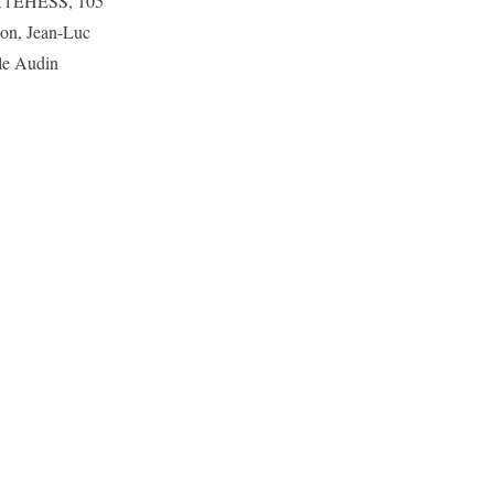
 à l'EHESS, 105
non, Jean-Luc
le Audin