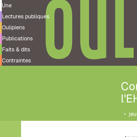
OUL
Une
Lectures publiques
Oulipiens
Publications
Faits & dits
Contraintes
Co
l'
•
jeu
Tags