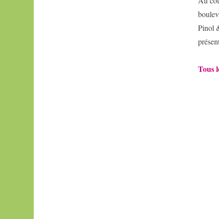
Au cou
Comme
une
boulev
rivière
Pinol 
bleue
présen
Tous l