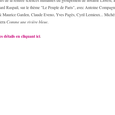
rs de la rentrée sciences humaines du groupement de librairie Librest,
ard Raspail, sur le thème "Le Peuple de Paris", avec Antoine Compag
& Maurice Garden, Claude Eveno, Yves Pagès, Cyril Lemieux... Michè
tera
Comme une rivière bleue
.
es détails en cliquant ici
.