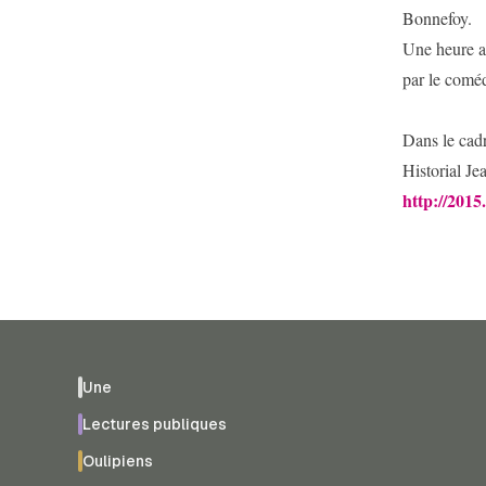
Bonnefoy.
Une heure a
par le comé
Dans le cadr
Historial Je
http://2015
Une
Lectures publiques
Oulipiens