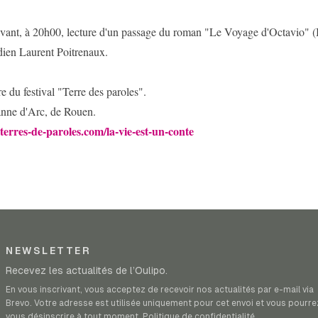
vant, à 20h00, lecture d'un passage du roman "Le Voyage d'Octavio" 
dien Laurent Poitrenaux.
e du festival "Terre des paroles".
anne d'Arc, de Rouen.
.terres-de-paroles.com/la-vie-est-un-conte
NEWSLETTER
Recevez les actualités de l’Oulipo.
En vous inscrivant, vous acceptez de recevoir nos actualités par e-mail via
Brevo. Votre adresse est utilisée uniquement pour cet envoi et vous pourre
vous désinscrire à tout moment.
Politique de confidentialité
.