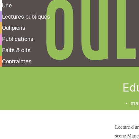
OUL
Une
Lectures publiques
Oulipiens
Publications
Faits & dits
Contraintes
Ed
•
mar
Lecture d'u
scène Marie-