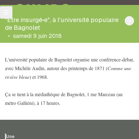
OULIPO
"Être insurgé•e", à l'université populaire
de Bagnolet
•
samedi 9 juin 2018
L'université populaire de Bagnolet organise une conférence-débat,
avec Michèle Audin, autour des printemps de 1871 (
Comme une
rivière bleue
) et 1968.
Ça se tient à la médiathèque de Bagnolet, 1 rue Marceau (au
métro Galliéni), à 17 heures.
Une