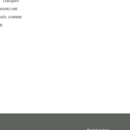
" (Jacques
heron) ont
essés, comme
tt