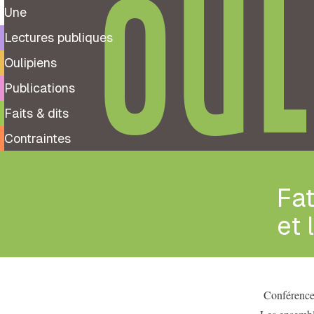
OUL
Une
Lectures publiques
Oulipiens
Publications
Faits & dits
Contraintes
Fat
et 
Conférence 