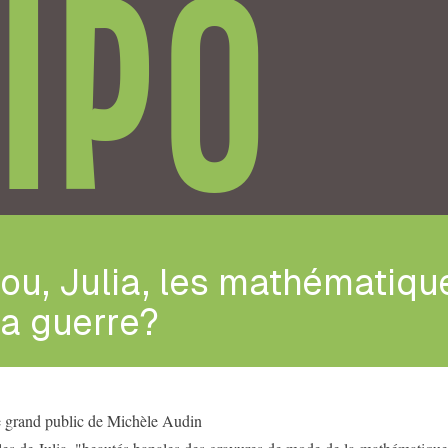
IPO
ou, Julia, les mathématiqu
la guerre?
grand public de Michèle Audin