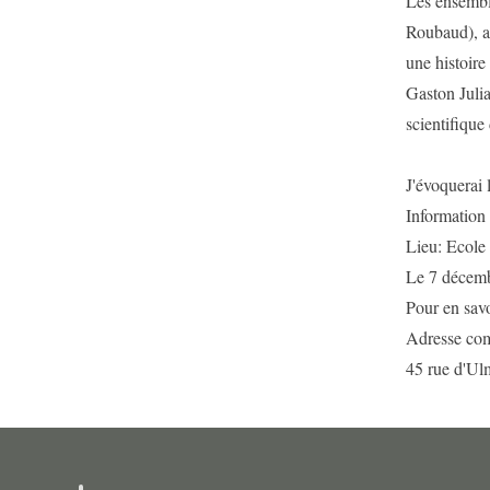
Les ensembl
Roubaud), au
une histoire
Gaston Julia
scientifique
J'évoquerai l
Information
Lieu: Ecole 
Le 7 décem
Pour en savo
Adresse com
45 rue d'Ul