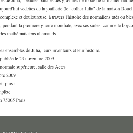
es de Julia, "beautés banales des gravures de mode de la mathématique
jourd'hui vedettes de la joaillerie (le "collier Julia" de la maison Bouc
 complexe et douloureuse, à travers l'histoire des normaliens tués ou bl
, pendant la première guerre mondiale, avec ses suites, comme le boyco
 des mathématiciens allemands...
es ensembles de Julia, leurs inventeurs et leur histoire.
 publiée le 23 novembre 2009
normale supérieure, salle des Actes
bre 2009
ir plus :
plète:
m 75005 Paris