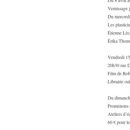
Du 8 avril 
Vernissage 
Du mercredi 
Les plastici
Étienne Léc
Érika Thoma
Vendredi 1
20h30 rue Da
Film de Rob
Librairie o
Du dimanch
Promenons-no
Ateliers d’
60 € pour le