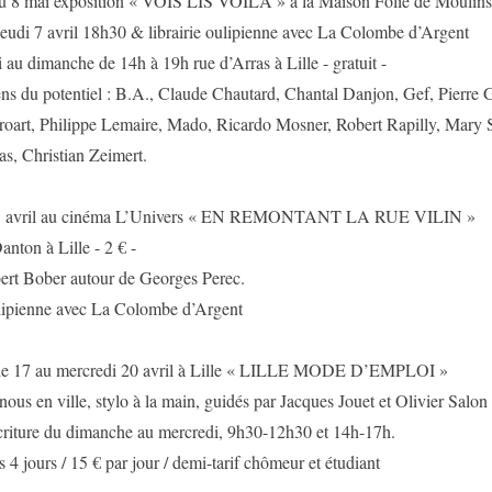
au 8 mai exposition « VOIS LIS VOILÀ » à la Maison Folie de Moulins
jeudi 7 avril 18h30 & librairie oulipienne avec La Colombe d’Argent
au dimanche de 14h à 19h rue d’Arras à Lille - gratuit -
ens du potentiel : B.A., Claude Chautard, Chantal Danjon, Gef, Pierre G
roart, Philippe Lemaire, Mado, Ricardo Mosner, Robert Rapilly, Mary 
s, Christian Zeimert.
5 avril au cinéma L’Univers « EN REMONTANT LA RUE VILIN »
nton à Lille - 2 € -
ert Bober autour de Georges Perec.
ulipienne avec La Colombe d’Argent
e 17 au mercredi 20 avril à Lille « LILLE MODE D’EMPLOI »
us en ville, stylo à la main, guidés par Jacques Jouet et Olivier Salon 
écriture du dimanche au mercredi, 9h30-12h30 et 14h-17h.
s 4 jours / 15 € par jour / demi-tarif chômeur et étudiant