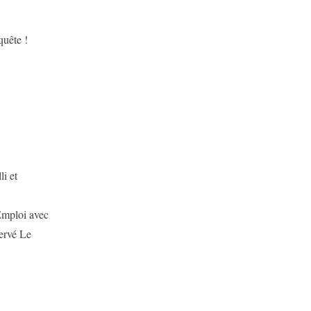
quête !
i et
Emploi avec
ervé Le