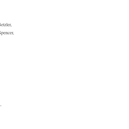
etzler,
Spencer,
-