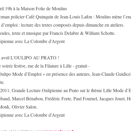
ril 19h à la Maison Folie de Moulins
 roman policier Café Quinquin de Jean-Louis Lafon : Moulins mène l’en
 d’emploi : lecture des textes composés depuis dimanche en ateliers.
oules, texte et musique par Francis Delabre & William Schotte.
ulipienne avec La Colombe d’Argent
0 avril L'OULIPO AU PRATO !
soirée festive, rue de la Filature à Lille - gratuit -
 Oulipo Mode d’Emploi » en présence des auteurs, Jean-Claude Guidicell
te.
011, Grande Lecture Oulipienne au Prato sur le thème Lille Mode d’
baud, Marcel Bénabou, Frédéric Forte, Paul Fournel, Jacques Jouet, H
 Monk, Olivier Salon.
ulipienne avec La Colombe d’Argent