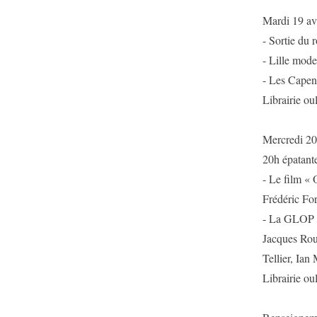
Mardi 19 av
- Sortie du
- Lille mode
- Les Capen
Librairie o
Mercredi 2
20h épatante 
- Le film «
Frédéric For
- La GLOP 2
Jacques Rou
Tellier, Ian
Librairie o