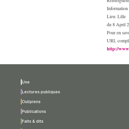
Renseigneme
Information
Lieu: Lille
du 8 April 
Pour en savo
URL complé
http://www.
Une
Lectures publiques
Oulipiens
Publications
Faits & dits