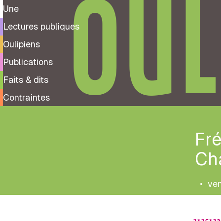
OUL
Une
Lectures publiques
Oulipiens
Publications
Faits & dits
Contraintes
Fré
Ch
•
ven