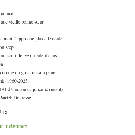
e coincé
ne vieille bonne sœur
 la mort s’approche plus elle coule
non-stop
n court fleuve turbulent dans
on
 comme un gros poisson pané
nk (1960-2025),
91 d'Une année julienne (inédit)
Patrick Devresse

15
ur Instagram