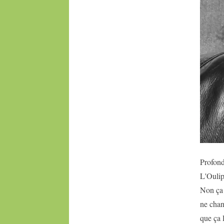
Profond
L'Oulip
Non ça
ne chan
que ça l