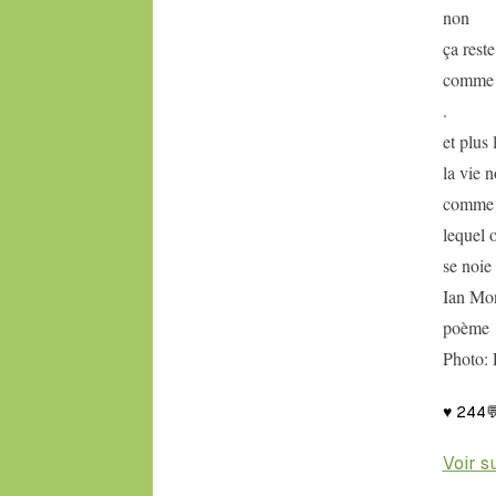
non
ça rest
comme u
.
et plus
la vie 
comme u
lequel 
se noie
Ian Mo
poème 1
Photo: 
♥
244

Voir s