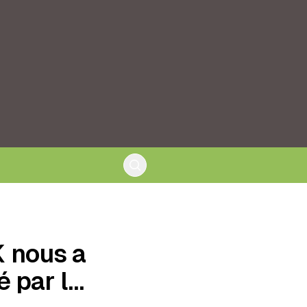
K nous a
é par l…