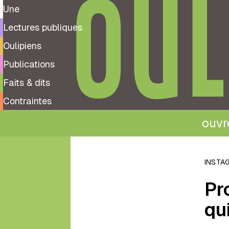
OUL
Une
Lectures publiques
Oulipiens
Publications
Faits & dits
Contraintes
ouvro
←
Retour
INSTA
aux
Pr
Faits
&
qu
dits