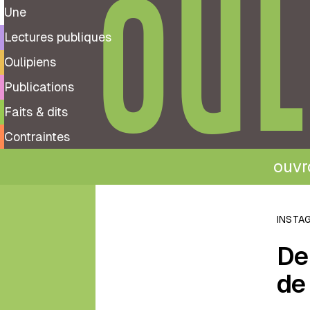
OUL
Une
Lectures publiques
Oulipiens
Publications
Faits & dits
Contraintes
ouvro
←
Retour
INSTA
aux
Der
Faits
&
de
dits