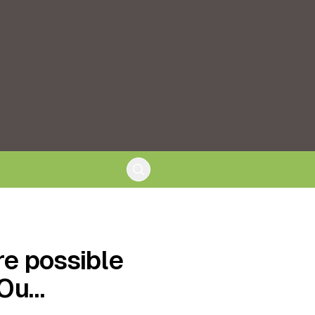
re possible
 Ou…