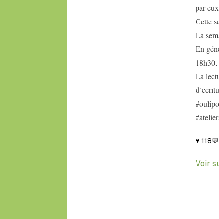
par eux
Cette s
La sema
En géné
18h30, 
La lect
d’écritu
#oulipo
#atelier
♥
118

Voir s