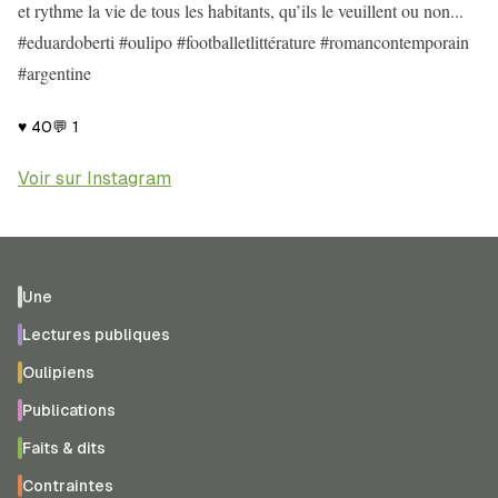
et rythme la vie de tous les habitants, qu’ils le veuillent ou non...
#eduardoberti #oulipo #footballetlittérature #romancontemporain
#argentine
♥
40
💬
1
Voir sur Instagram
Une
Lectures publiques
Oulipiens
Publications
Faits & dits
Contraintes