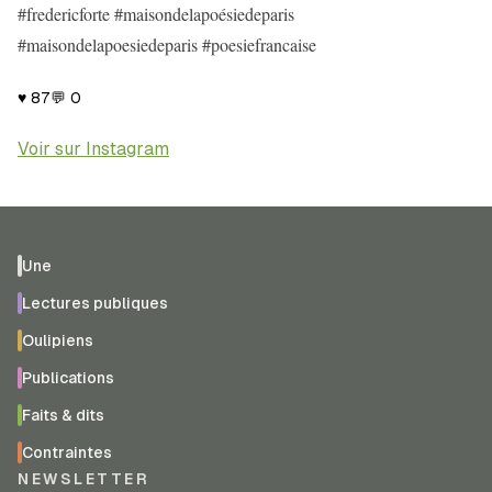
#fredericforte #maisondelapoésiedeparis
#maisondelapoesiedeparis #poesiefrancaise
♥
87
💬
0
Voir sur Instagram
Une
Lectures publiques
Oulipiens
Publications
Faits & dits
Contraintes
NEWSLETTER