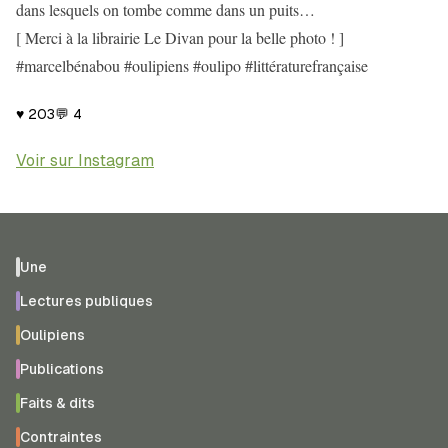
dans lesquels on tombe comme dans un puits…
[ Merci à la librairie Le Divan pour la belle photo ! ]
#marcelbénabou #oulipiens #oulipo #littératurefrançaise
♥
203
💬
4
Voir sur Instagram
Une
Lectures publiques
Oulipiens
Publications
Faits & dits
Contraintes