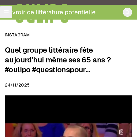
OULIPO
ouvroir de littérature potentielle
INSTAGRAM
Quel groupe littéraire fête
aujourd’hui même ses 65 ans ?
#oulipo #questionspour…
24/11/2025