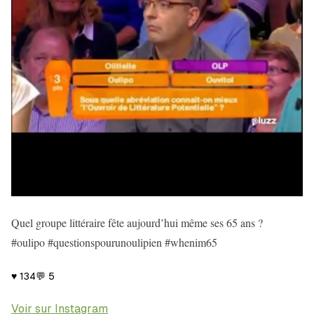
Quel groupe littéraire fête aujourd’hui même ses 65 ans ?
#oulipo #questionspourunoulipien #whenim65
♥
134
💬
5
Voir sur Instagram