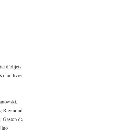
ite d’objets
s d'un livre
zanowski,
is, Raymond
t, Gaston de
Dino