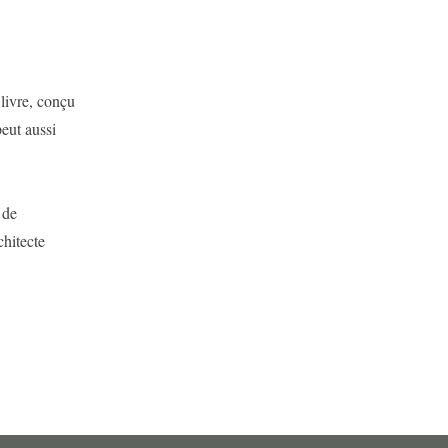
 livre, conçu
peut aussi
 de
chitecte