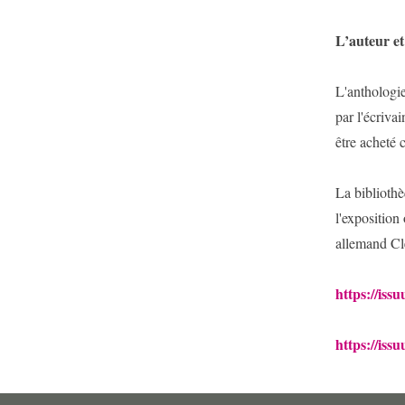
L’auteur et 
L'anthologie 
par l'écriva
être acheté 
La bibliothè
l'exposition
allemand Cle
https://iss
https://iss