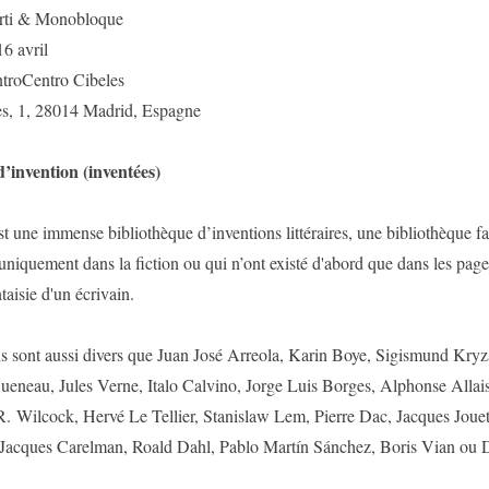
rti & Monobloque
16 avril
troCentro Cibeles
es, 1, 28014 Madrid, Espagne
d’invention (inventées)
st une immense bibliothèque d’inventions littéraires, une bibliothèque fa
 uniquement dans la fiction ou qui n’ont existé d'abord que dans les page
taisie d'un écrivain.
ns sont aussi divers que Juan José Arreola, Karin Boye, Sigismund Kry
neau, Jules Verne, Italo Calvino, Jorge Luis Borges, Alphonse Alla
R. Wilcock, Hervé Le Tellier, Stanislaw Lem, Pierre Dac, Jacques Joue
Jacques Carelman, Roald Dahl, Pablo Martín Sánchez, Boris Vian ou 