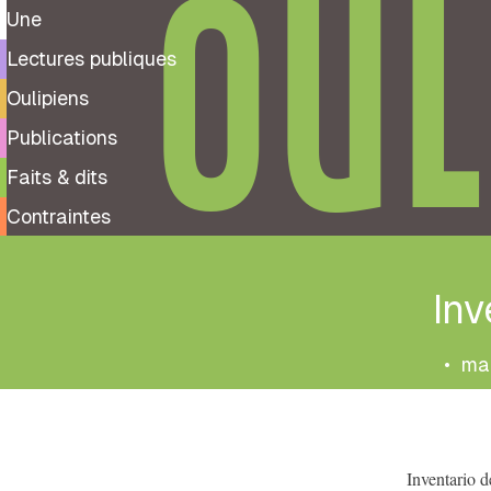
OUL
Une
Lectures publiques
Oulipiens
Publications
Faits & dits
Contraintes
Inv
•
mar
Inventario d