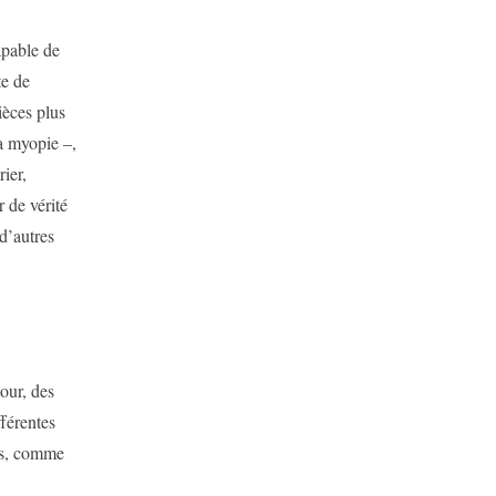
apable de
te de
ièces plus
la myopie –,
rier,
r de vérité
 d’autres
our, des
férentes
res, comme