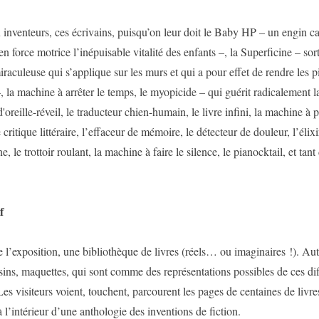
inventeurs, ces écrivains, puisqu’on leur doit le Baby HP – un engin c
en force motrice l’inépuisable vitalité des enfants –, la Superficine – sor
culeuse qui s’applique sur les murs et qui a pour effet de rendre les p
, la machine à arrêter le temps, le myopicide – qui guérit radicalement 
'oreille-réveil, le traducteur chien-humain, le livre infini, la machine à p
 critique littéraire, l’effaceur de mémoire, le détecteur de douleur, l’élixi
, le trottoir roulant, la machine à faire le silence, le pianocktail, et tant
f
 l’exposition, une bibliothèque de livres (réels… ou imaginaires !). Aut
sins, maquettes, qui sont comme des représentations possibles de ces dif
Les visiteurs voient, touchent, parcourent les pages de centaines de liv
 à l’intérieur d’une anthologie des inventions de fiction.