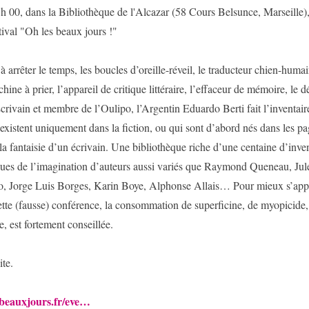
h 00, dans la Bibliothèque de l'Alcazar
(
58 Cours Belsunce
, Marseille)
tival "Oh les beaux jours !"
 arrêter le temps, les boucles d’oreille-réveil, le traducteur chien-humain
chine à prier, l’appareil de critique littéraire, l’effaceur de mémoire, le d
ivain et membre de l’Oulipo, l’Argentin Eduardo Berti fait l’inventaire
 existent uniquement dans la fiction, ou qui sont d’abord nés dans les p
 la fantaisie d’un écrivain. Une bibliothèque riche d’une centaine d’inve
issues de l’imagination d’auteurs aussi variés que Raymond Queneau, Jul
no, Jorge Luis Borges, Karin Boye, Alphonse Allais… Pour mieux s’app
ette (fausse) conférence, la consommation de superficine, de myopicide
e, est fortement conseillée.
ite.
sbeauxjours.fr/eve…