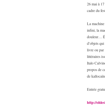
26 mai à 17 
cadre du fes
La machine à
infini, la ma
douleur… Écr
d’objets qui
livre ou par
littéraires 
Italo Calvi
propos de c
de kallocaïn
Entrée gratu
http://ohle