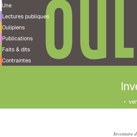
OUL
Une
Lectures publiques
Oulipiens
Publications
Faits & dits
Contraintes
Inv
•
ven
Inventaire d