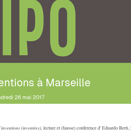
IPO
entions à Marseille
dredi 26 mai 2017
’inventions (inventées)
, lecture et (fausse) conference d' Eduardo Berti, 