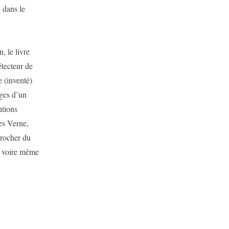
, dans le
, le livre
étecteur de
 (inventé)
ages d’un
ntions
es Verne,
rocher du
, voire même