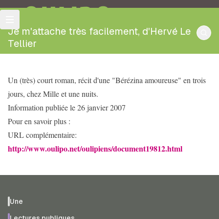
OULIPO
Je m'attache très facilement, d'Hervé Le
Tellier
Un (très) court roman, récit d'une "Bérézina amoureuse" en trois
jours, chez Mille et une nuits.
Information publiée le 26 janvier 2007
Pour en savoir plus :
URL complémentaire:
http://www.oulipo.net/oulipiens/document19812.html
Une
Lectures publiques