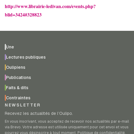
http://www.librairie-ledivan.com/events.php?
blid=3424#328823
Une
Lectures publiques
Oulipiens
Publications
Faits & dits
Contraintes
NEWSLETTER
Recevez les actualités de l’Oulipo.
En vous inscrivant, vous acceptez de recevoir nos actualités par e-mail
via Brevo. Votre adresse est utilisée uniquement pour cet envoi et vous
pourrez vous désinscrire à tout moment.
Politique de confidentialité
.