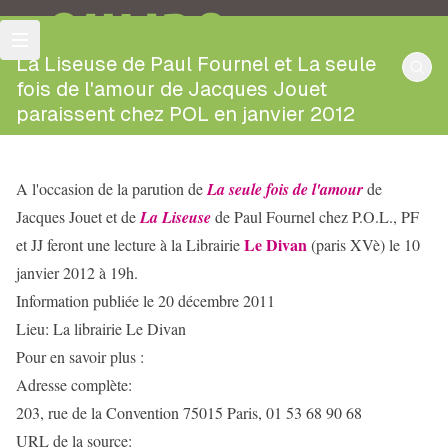
OULIPO
La Liseuse de Paul Fournel et La seule
fois de l'amour de Jacques Jouet
paraissent chez POL en janvier 2012
A l'occasion de la parution de
La seule fois de l'amour
de
Jacques Jouet et de
La Liseuse
de Paul Fournel chez P.O.L., PF
Le Divan
et JJ feront une lecture à la Librairie
(paris XVè) le 10
janvier 2012 à 19h.
Information publiée le 20 décembre 2011
Lieu: La librairie Le Divan
Pour en savoir plus :
Adresse complète:
203, rue de la Convention 75015 Paris, 01 53 68 90 68
URL de la source: