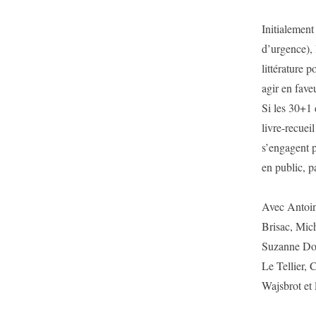
Initialement
d’urgence), 
littérature p
agir en fave
Si les 30+1 
livre-recuei
s’engagent p
en public, p
Avec Antoin
Brisac, Mic
Suzanne Dop
Le Tellier,
Wajsbrot et 