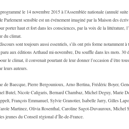
 programmé le 14 novembre 2015 à l’Assemblée nationale (annulé suite à
le Parlement sensible est un événement imaginé par la Maison des écriva
our porter haut et fort dans les consciences, par la voix de la littérature, 
ur du climat.
discours sont toujours aussi essentiels, s’ils ont pris forme notamment à 
l paru aux éditions Arthaud mi-novembre, Du souffle dans les mots. 30 é
our le climat, il convenait pourtant de leur donner l’occasion d’être tou
ar leurs auteurs.
e de Baecque, Pierre Bergounioux, Arno Bertina, Frédéric Boyer, Gen
hel Butel, Nicole Caligaris, Bernard Chambaz, Michel Deguy, Marie De
pelt, François Emmanuel, Sylvie Granotier, Isabelle Jarry, Gilles Lap
 Carole Martinez, Olivia Rosenthal, Caroline Sagot-Duvauroux, Michel S
les jeunes du Conseil régional d’Île-de-France.