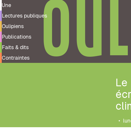
OUL
Une
Lectures publiques
Oulipiens
Publications
Faits & dits
Contraintes
Le 
écr
cli
•
lun