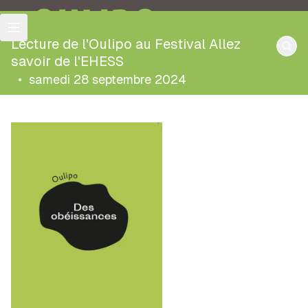
OULIPO
Lecture de l'Oulipo au Festival Allez
savoir de l'EHESS
•
samedi 28 septembre 2024