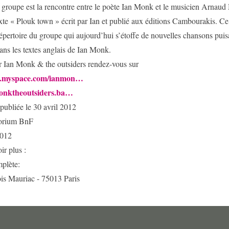
 groupe est la rencontre entre le poète Ian Monk et le musicien Arnaud
xte « Plouk town » écrit par Ian et publié aux éditions Cambourakis. Ce 
épertoire du groupe qui aujourd’hui s’étoffe de nouvelles chansons puis
ns les textes anglais de Ian Monk.
r Ian Monk & the outsiders rendez-vous sur
w.myspace.com/ianmon…
monktheoutsiders.ba…
publiée le 30 avril 2012
torium BnF
2012
ir plus :
plète:
is Mauriac - 75013 Paris