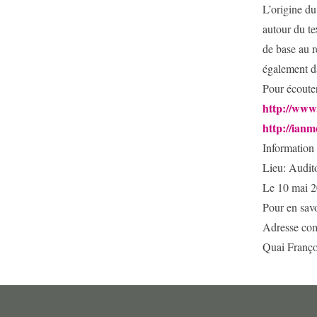
L’origine du
autour du te
de base au r
également da
Pour écoute
http://ww
http://ian
Information 
Lieu: Audi
Le 10 mai 
Pour en savo
Adresse com
Quai Franço