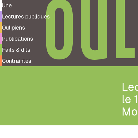
OUL
Une
Lectures publiques
Oulipiens
Publications
Faits & dits
Contraintes
Lec
le 
Mo