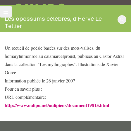
OULIPO
Les opossums célèbres, d'Hervé Le
Tellier
Un recueil de poésie basées sur des mots-valises, du
homarylinmonroe au calamarcelproust, publiées au Castor Astral
dans la collection "Les mythographes". Illustrations de Xavier
Gorce.
Information publiée le 26 janvier 2007
Pour en savoir plus :
URL complémentaire:
http://www.oulipo.net/oulipiens/document19815.html