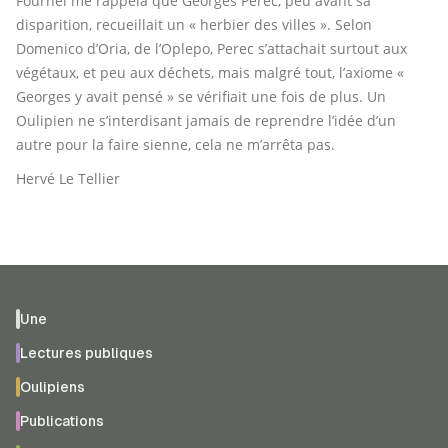
Fournel me rappela que Georges Perec, peu avant sa
disparition, recueillait un « herbier des villes ». Selon
Domenico d’Oria, de l’Oplepo, Perec s’attachait surtout aux
végétaux, et peu aux déchets, mais malgré tout, l’axiome «
Georges y avait pensé » se vérifiait une fois de plus. Un
Oulipien ne s’interdisant jamais de reprendre l’idée d’un
autre pour la faire sienne, cela ne m’arrêta pas.
Hervé Le Tellier
Une
Lectures publiques
Oulipiens
Publications