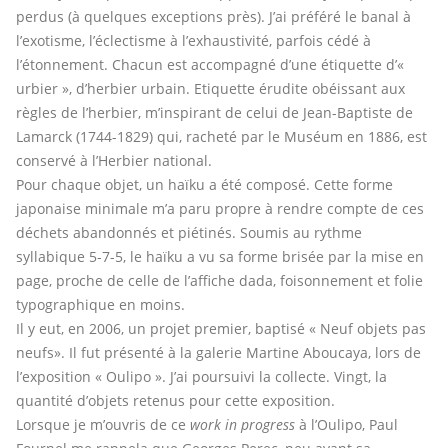
perdus (à quelques exceptions près). J’ai préféré le banal à
l’exotisme, l’éclectisme à l’exhaustivité, parfois cédé à
l’étonnement. Chacun est accompagné d’une étiquette d’«
urbier », d’herbier urbain. Etiquette érudite obéissant aux
règles de l’herbier, m’inspirant de celui de Jean-Baptiste de
Lamarck (1744-1829) qui, racheté par le Muséum en 1886, est
conservé à l’Herbier national.
Pour chaque objet, un haïku a été composé. Cette forme
japonaise minimale m’a paru propre à rendre compte de ces
déchets abandonnés et piétinés. Soumis au rythme
syllabique 5-7-5, le haïku a vu sa forme brisée par la mise en
page, proche de celle de l’affiche dada, foisonnement et folie
typographique en moins.
Il y eut, en 2006, un projet premier, baptisé « Neuf objets pas
neufs». Il fut présenté à la galerie Martine Aboucaya, lors de
l’exposition « Oulipo ». J’ai poursuivi la collecte. Vingt, la
quantité d’objets retenus pour cette exposition.
Lorsque je m’ouvris de ce
work in progress
à l’Oulipo, Paul