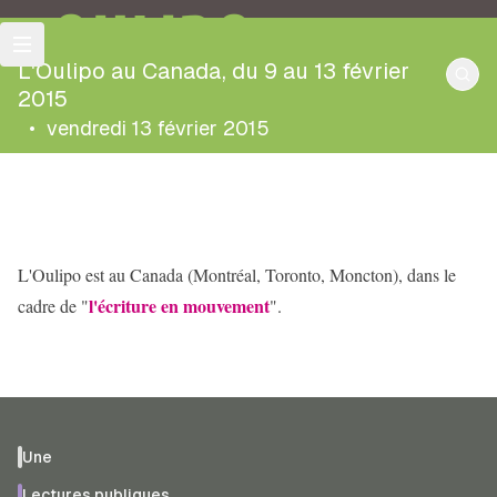
OULIPO
L'Oulipo au Canada, du 9 au 13 février
2015
•
vendredi 13 février 2015
L'Oulipo est au Canada (Montréal, Toronto, Moncton), dans le
l'écriture en mouvement
cadre de "
".
Une
Lectures publiques