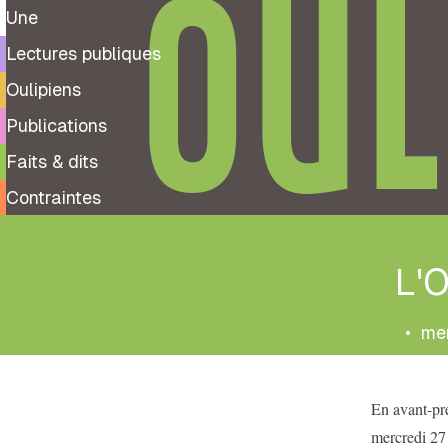
OUL
Une
Lectures publiques
Oulipiens
Publications
Faits & dits
Contraintes
L'O
•
mer
En avant-p
mercredi 27 