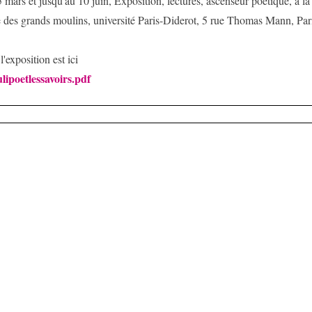
 mars et jusqu'au 10 juin, Exposition, lectures, ascenseur poétique, à la
 des grands moulins, université Paris-Diderot, 5 rue Thomas Mann, Par
l'exposition est ici
lipoetlessavoirs.pdf