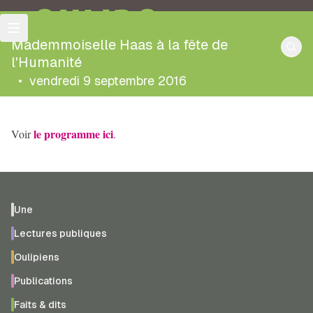
OULIPO
Mademmoiselle Haas à la fête de
l'Humanité
•
vendredi 9 septembre 2016
le programme ici
Voir
.
Une
Lectures publiques
Oulipiens
Publications
Faits & dits