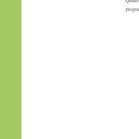
Quatre
Mademoiselle
Haas
progra