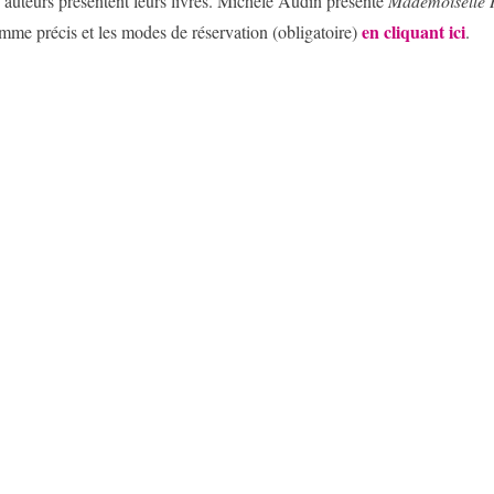
 auteurs présentent leurs livres. Michèle Audin présente
Mademoiselle
en cliquant ici
mme précis et les modes de réservation (obligatoire)
.