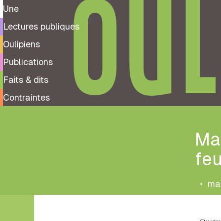
OUL
Une
Lectures publiques
Oulipiens
Publications
Faits & dits
Contraintes
Ma
feu
•
mar
Tags