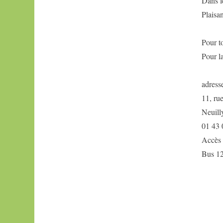
Dans l
Mademoiselle
Haas
Plaisa
Pour t
Pour l
adress
11, ru
Neuill
01 43 
Accès
Bus 12