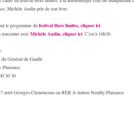
e cadre du festival Hors limites, à la Bibliothèque Guy-de-Maupassant 
nce, Michèle Audin prle de son livre.
festival Hors limites, cliquer ici
out le programme du
.
Michèle Audin, cliquer ici
a rencontre avec
. C'est à 16h30.
e:
e du Général-de-Gaulle
y-Plaisance
00 30 30
7 arrêt Georges-Clemenceau ou RER A station Neuilly-Plaisance