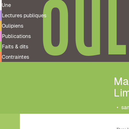
OUL
Une
Lectures publiques
Oulipiens
Publications
Faits & dits
Contraintes
Ma
Lim
•
sam
Tags