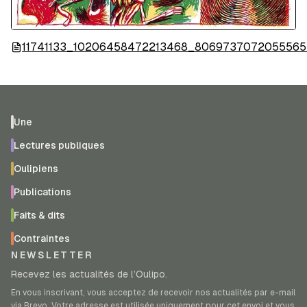
11741133_10206458472213468_80697370720555657
Une
Lectures publiques
Oulipiens
Publications
Faits & dits
Contraintes
NEWSLETTER
Recevez les actualités de l’Oulipo.
En vous inscrivant, vous acceptez de recevoir nos actualités par e-mail
via Brevo. Votre adresse est utilisée uniquement pour cet envoi et vous