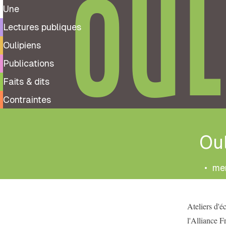
OUL
Une
Lectures publiques
Oulipiens
Publications
Faits & dits
Contraintes
Ou
•
mer
Ateliers d'é
l'Alliance F